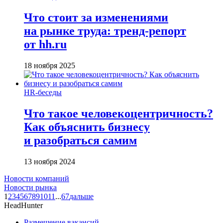
Что стоит за изменениями
на рынке труда: тренд-репорт
от hh.ru
18 ноября 2025
HR-беседы
Что такое человеко­центричность?
Как объяснить бизнесу
и разобраться самим
13 ноября 2024
Новости компаний
Новости рынка
1
2
3
4
5
6
7
8
9
10
11
...
67
дальше
HeadHunter
Размещение вакансий