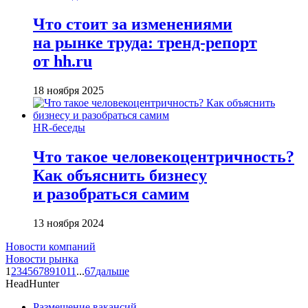
Что стоит за изменениями
на рынке труда: тренд-репорт
от hh.ru
18 ноября 2025
HR-беседы
Что такое человеко­центричность?
Как объяснить бизнесу
и разобраться самим
13 ноября 2024
Новости компаний
Новости рынка
1
2
3
4
5
6
7
8
9
10
11
...
67
дальше
HeadHunter
Размещение вакансий